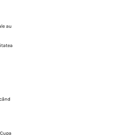
ale au
itatea
rcând
n Cupa