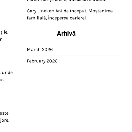
Gary Lineker: Ani de început, Moștenirea
familială, Începerea carierei
ile.
Arhivă
în
March 2026
February 2026
, unde
es
peste
jore,