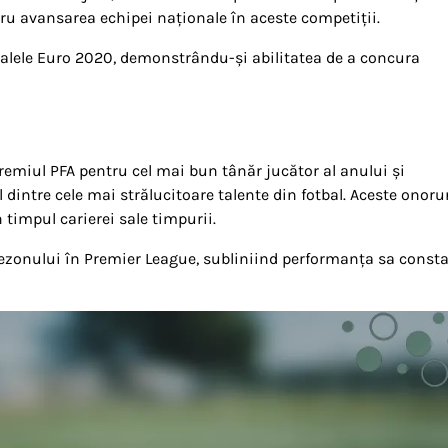
tru avansarea echipei naționale în aceste competiții.
inalele Euro 2020, demonstrându-și abilitatea de a concura
premiul PFA pentru cel mai bun tânăr jucător al anului și
intre cele mai strălucitoare talente din fotbal. Aceste onoru
n timpul carierei sale timpurii.
sezonului în Premier League, subliniind performanța sa consta