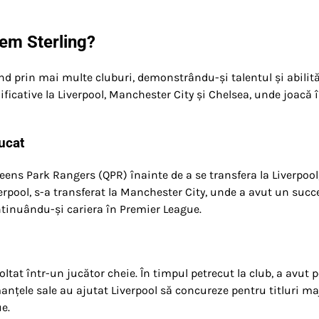
eem Sterling?
d prin mai multe cluburi, demonstrându-și talentul și abilităț
ficative la Liverpool, Manchester City și Chelsea, unde joacă 
jucat
eens Park Rangers (QPR) înainte de a se transfera la Liverpool
erpool, s-a transferat la Manchester City, unde a avut un succ
ontinuându-și cariera în Premier League.
oltat într-un jucător cheie. În timpul petrecut la club, a avut 
manțele sale au ajutat Liverpool să concureze pentru titluri ma
e.