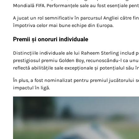
Mondială FIFA. Performanțele sale au fost esențiale pen
A jucat un rol semnificativ în parcursul Angliei către f
împotriva celor mai bune echipe din Europa.
Premii și onoruri individuale
Distincțiile individuale ale lui Raheem Sterling includ 
prestigiosul premiu Golden Boy, recunoscându-l ca unul d
reflectă abilitățile sale excepționale și potențialul său î
În plus, a fost nominalizat pentru premiul jucătorului 
impactul în ligă.