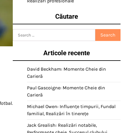
Realizări profesionale
Căutare
Search
for:
Articole recente
David Beckham: Momente Cheie din
Carieră
Paul Gascoigne: Momente Cheie din
Carieră
fotbal.
Michael Owen: Influențe timpurii, Fundal
familial, Realizări în tinerețe
Jack Grealish: Realizări notabile,
Performanțe cheie, Succesul clubului