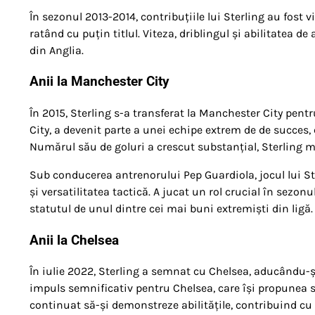
În sezonul 2013-2014, contribuțiile lui Sterling au fost v
ratând cu puțin titlul. Viteza, driblingul și abilitatea de
din Anglia.
Anii la Manchester City
În 2015, Sterling s-a transferat la Manchester City pen
City, a devenit parte a unei echipe extrem de de succes, 
Numărul său de goluri a crescut substanțial, Sterling m
Sub conducerea antrenorului Pep Guardiola, jocul lui Ste
și versatilitatea tactică. A jucat un rol crucial în sezon
statutul de unul dintre cei mai buni extremiști din ligă.
Anii la Chelsea
În iulie 2022, Sterling a semnat cu Chelsea, aducându-și
impuls semnificativ pentru Chelsea, care își propunea să
continuat să-și demonstreze abilitățile, contribuind cu g