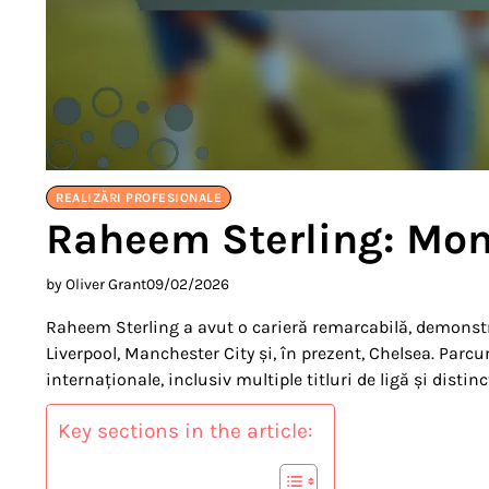
REALIZĂRI PROFESIONALE
Raheem Sterling: Mom
by Oliver Grant
09/02/2026
Raheem Sterling a avut o carieră remarcabilă, demonstrâ
Liverpool, Manchester City și, în prezent, Chelsea. Parc
internaționale, inclusiv multiple titluri de ligă și distin
Key sections in the article: