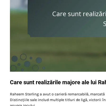
Care sunt realizările majore ale lui R
Raheem Sterling a avut o carieră remarcabilă, marcată d
Distincțiile sale includ multiple titluri de ligă, victorii
asupra jocului.