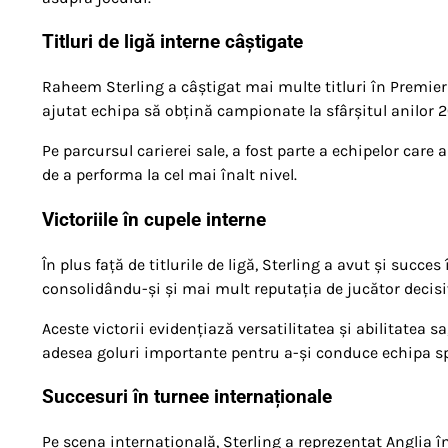
Titluri de ligă interne câștigate
Raheem Sterling a câștigat mai multe titluri în Premier
ajutat echipa să obțină campionate la sfârșitul anilor 
Pe parcursul carierei sale, a fost parte a echipelor care
de a performa la cel mai înalt nivel.
Victoriile în cupele interne
În plus față de titlurile de ligă, Sterling a avut și succe
consolidându-și și mai mult reputația de jucător decisiv
Aceste victorii evidențiază versatilitatea și abilitatea s
adesea goluri importante pentru a-și conduce echipa sp
Succesuri în turnee internaționale
Pe scena internațională, Sterling a reprezentat Anglia 