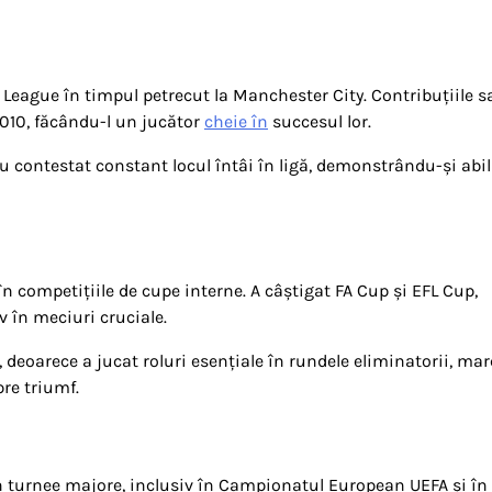
 League în timpul petrecut la Manchester City. Contribuțiile s
2010, făcându-l un jucător
cheie în
succesul lor.
 au contestat constant locul întâi în ligă, demonstrându-și abil
s în competițiile de cupe interne. A câștigat FA Cup și EFL Cup,
 în meciuri cruciale.
a, deoarece a jucat roluri esențiale în rundele eliminatorii, ma
re triumf.
în turnee majore, inclusiv în Campionatul European UEFA și î