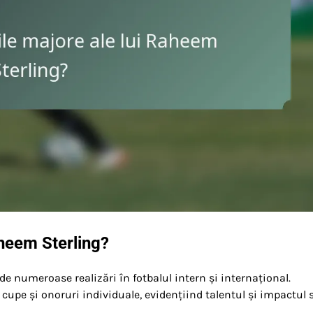
aheem Sterling?
e numeroase realizări în fotbalul intern și internațional.
 în cupe și onoruri individuale, evidențiind talentul și impactul