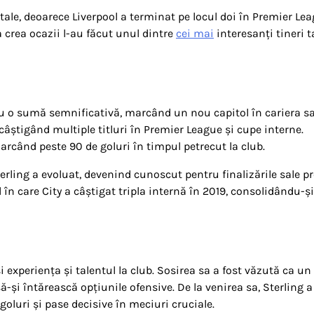
itale, deoarece Liverpool a terminat pe locul doi în Premier Lea
 a crea ocazii l-au făcut unul dintre
cei mai
interesanți tineri t
tru o sumă semnificativă, marcând un nou capitol în cariera sa
câștigând multiple titluri în Premier League și cupe interne.
arcând peste 90 de goluri în timpul petrecut la club.
rling a evoluat, devenind cunoscut pentru finalizările sale pr
ul în care City a câștigat tripla internă în 2019, consolidându-și
 experiența și talentul la club. Sosirea sa a fost văzută ca un
-și întărească opțiunile ofensive. De la venirea sa, Sterling a
oluri și pase decisive în meciuri cruciale.