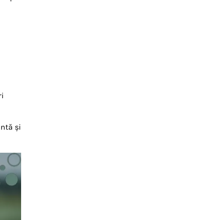
ri
ntă și