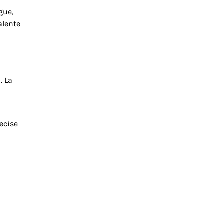
gue,
alente
. La
ecise