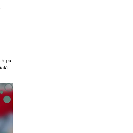
.
echipa
ială