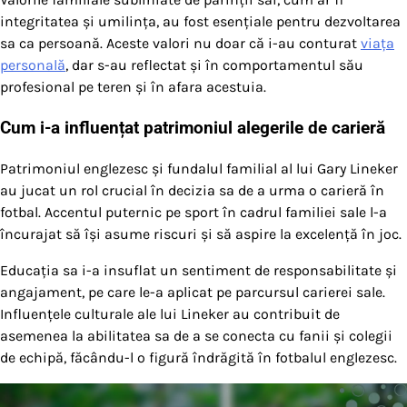
integritatea și umilința, au fost esențiale pentru dezvoltarea
sa ca persoană. Aceste valori nu doar că i-au conturat
viața
personală
, dar s-au reflectat și în comportamentul său
profesional pe teren și în afara acestuia.
Cum i-a influențat patrimoniul alegerile de carieră
Patrimoniul englezesc și fundalul familial al lui Gary Lineker
au jucat un rol crucial în decizia sa de a urma o carieră în
fotbal. Accentul puternic pe sport în cadrul familiei sale l-a
încurajat să își asume riscuri și să aspire la excelență în joc.
Educația sa i-a insuflat un sentiment de responsabilitate și
angajament, pe care le-a aplicat pe parcursul carierei sale.
Influențele culturale ale lui Lineker au contribuit de
asemenea la abilitatea sa de a se conecta cu fanii și colegii
de echipă, făcându-l o figură îndrăgită în fotbalul englezesc.