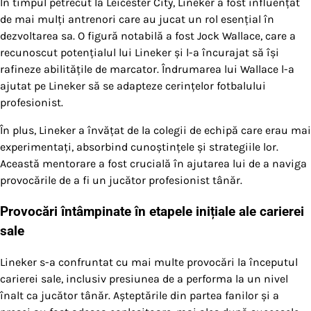
În timpul petrecut la Leicester City, Lineker a fost influențat
de mai mulți antrenori care au jucat un rol esențial în
dezvoltarea sa. O figură notabilă a fost Jock Wallace, care a
recunoscut potențialul lui Lineker și l-a încurajat să își
rafineze abilitățile de marcator. Îndrumarea lui Wallace l-a
ajutat pe Lineker să se adapteze cerințelor fotbalului
profesionist.
În plus, Lineker a învățat de la colegii de echipă care erau mai
experimentați, absorbind cunoștințele și strategiile lor.
Această mentorare a fost crucială în ajutarea lui de a naviga
provocările de a fi un jucător profesionist tânăr.
Provocări întâmpinate în etapele inițiale ale carierei
sale
Lineker s-a confruntat cu mai multe provocări la începutul
carierei sale, inclusiv presiunea de a performa la un nivel
înalt ca jucător tânăr. Așteptările din partea fanilor și a