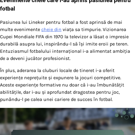
Evenimente cheie care i-au aprins pasiunea pentru
fotbal
Pasiunea lui Lineker pentru fotbal a fost aprinsă de mai
multe evenimente
cheie din
viața sa timpurie. Vizionarea
Cupei Mondiale FIFA din 1970 la televizor a lăsat o impresie
durabilă asupra lui, inspirându-l să își imite eroii pe teren.
Entuziasmul fotbalului internațional i-a alimentat ambiția
de a deveni jucător profesionist.
În plus, aderarea la cluburi locale de tineret i-a oferit
experiențe neprețuite și expunere la jocuri competitive.
Aceste experiențe formative nu doar că i-au îmbunătățit
abilitățile, dar i-au și aprofundat dragostea pentru joc,
punându-l pe calea unei cariere de succes în fotbal.