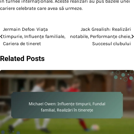
în turnee internaționale. Aceste realizări au pus bazele unei
cariere celebrate care avea să urmeze.
Jermain Defoe: Viața
Jack Grealish: Realizări
Post
timpurie, Influențe familiale,
notabile, Performanțe cheie,
navigation
Cariera de tineret
Succesul clubului
Related Posts