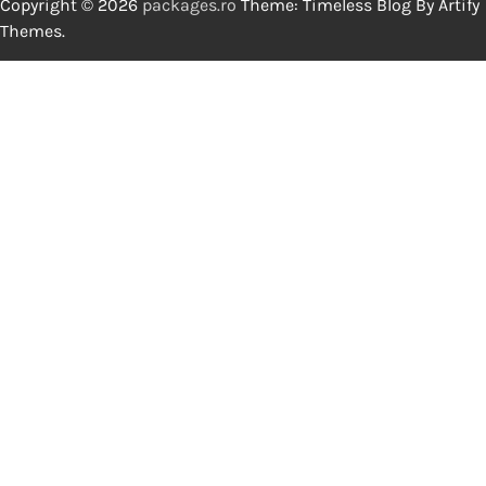
Copyright © 2026
packages.ro
Theme: Timeless Blog By
Artify
Themes
.