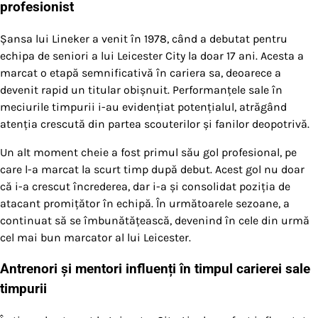
profesionist
Șansa lui Lineker a venit în 1978, când a debutat pentru
echipa de seniori a lui Leicester City la doar 17 ani. Acesta a
marcat o etapă semnificativă în cariera sa, deoarece a
devenit rapid un titular obișnuit. Performanțele sale în
meciurile timpurii i-au evidențiat potențialul, atrăgând
atenția crescută din partea scouterilor și fanilor deopotrivă.
Un alt moment cheie a fost primul său gol profesional, pe
care l-a marcat la scurt timp după debut. Acest gol nu doar
că i-a crescut încrederea, dar i-a și consolidat poziția de
atacant promițător în echipă. În următoarele sezoane, a
continuat să se îmbunătățească, devenind în cele din urmă
cel mai bun marcator al lui Leicester.
Antrenori și mentori influenți în timpul carierei sale
timpurii