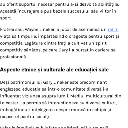
au oferit suportul necesar pentru a-și dezvolta abilitățile.
Această încurajare a pus bazele succesului său viitor în
sport.
Fratele său, Wayne Lineker, a jucat de asemenea un
rol în
viața sa timpurie, împărtășind o dragoste pentru sport și
competiție. Legătura dintre frați a cultivat un spirit
competitiv sănătos, pe care Gary l-a purtat în cariera sa
profesională.
Aspecte etnice și culturale ale educației sale
Deși patrimoniul lui Gary Lineker este predominant
englezesc, educația sa într-o comunitate diversă i-a
influențat viziunea asupra lumii. Mediul multicultural din
Leicester i-a permis să interacționeze cu diverse culturi,
îmbogățindu-i înțelegerea despre muncă în echipă și
respectul pentru ceilalți.
Valorile familiale subliniate de părinții săi, cum ar fi