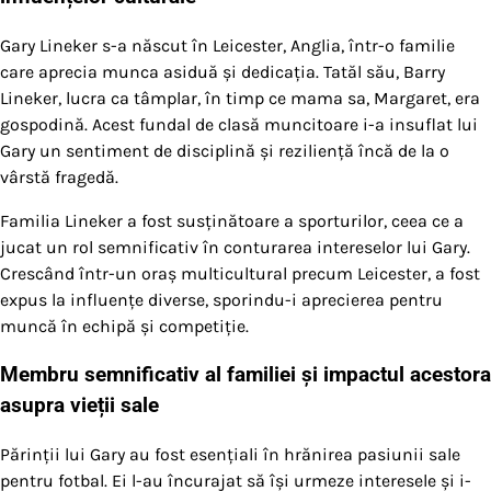
Gary Lineker s-a născut în Leicester, Anglia, într-o familie
care aprecia munca asiduă și dedicația. Tatăl său, Barry
Lineker, lucra ca tâmplar, în timp ce mama sa, Margaret, era
gospodină. Acest fundal de clasă muncitoare i-a insuflat lui
Gary un sentiment de disciplină și reziliență încă de la o
vârstă fragedă.
Familia Lineker a fost susținătoare a sporturilor, ceea ce a
jucat un rol semnificativ în conturarea intereselor lui Gary.
Crescând într-un oraș multicultural precum Leicester, a fost
expus la influențe diverse, sporindu-i aprecierea pentru
muncă în echipă și competiție.
Membru semnificativ al familiei și impactul acestora
asupra vieții sale
Părinții lui Gary au fost esențiali în hrănirea pasiunii sale
pentru fotbal. Ei l-au încurajat să își urmeze interesele și i-