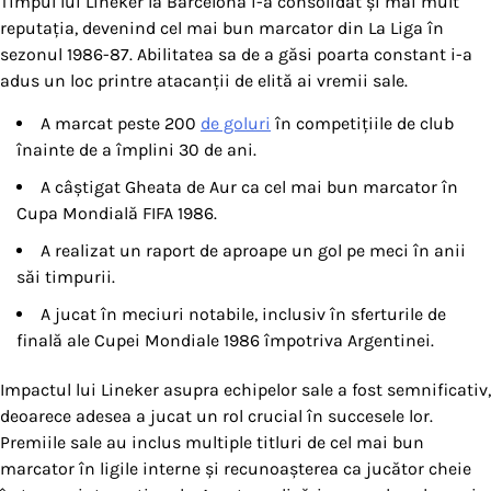
Timpul lui Lineker la Barcelona i-a consolidat și mai mult
reputația, devenind cel mai bun marcator din La Liga în
sezonul 1986-87. Abilitatea sa de a găsi poarta constant i-a
adus un loc printre atacanții de elită ai vremii sale.
A marcat peste 200
de goluri
în competițiile de club
înainte de a împlini 30 de ani.
A câștigat Gheata de Aur ca cel mai bun marcator în
Cupa Mondială FIFA 1986.
A realizat un raport de aproape un gol pe meci în anii
săi timpurii.
A jucat în meciuri notabile, inclusiv în sferturile de
finală ale Cupei Mondiale 1986 împotriva Argentinei.
Impactul lui Lineker asupra echipelor sale a fost semnificativ,
deoarece adesea a jucat un rol crucial în succesele lor.
Premiile sale au inclus multiple titluri de cel mai bun
marcator în ligile interne și recunoașterea ca jucător cheie