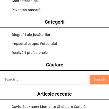
Contactează-ne
Povestea noastră
Categorii
Biografii ale jucătorilor
Impactul asupra Fotbalului
Realizări profesionale
Căutare
Search
for:
Articole recente
David Beckham: Momente Cheie din Carieră