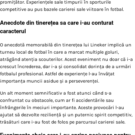
promițător. Experiențele sale timpurii în sporturile
competitive au pus bazele carierei sale viitoare în fotbal.
Anecdote din tinerețea sa care i-au conturat
caracterul
O anecdotă memorabilă din tinerețea lui Lineker implică un
turneu local de fotbal în care a marcat multiple goluri,
atrăgând atenția scouterilor. Acest eveniment nu doar că i-a
crescut încrederea, dar i-a și consolidat dorința de a urmări
fotbalul profesional. Astfel de experiențe l-au învățat
importanța muncii asidue și a perseverenței.
Un alt moment semnificativ a fost atunci când s-a
confruntat cu obstacole, cum ar fi accidentările sau
înfrângerile în meciuri importante. Aceste provocări l-au
ajutat să dezvolte reziliență și un puternic spirit competitiv,
trăsături care i-au fost de folos pe parcursul carierei sale.