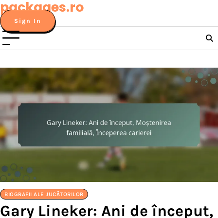
packages.ro
Skip
to
Sign In
content
BIOGRAFII ALE JUCĂTORILOR
Gary Lineker: Ani de început,