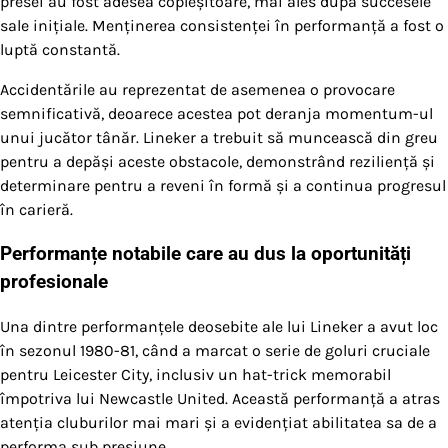
presei au fost adesea copleșitoare, mai ales după succesele
sale inițiale. Menținerea consistenței în performanță a fost o
luptă constantă.
Accidentările au reprezentat de asemenea o provocare
semnificativă, deoarece acestea pot deranja momentum-ul
unui jucător tânăr. Lineker a trebuit să muncească din greu
pentru a depăși aceste obstacole, demonstrând reziliență și
determinare pentru a reveni în formă și a continua progresul
în carieră.
Performanțe notabile care au dus la oportunități
profesionale
Una dintre performanțele deosebite ale lui Lineker a avut loc
în sezonul 1980-81, când a marcat o serie de goluri cruciale
pentru Leicester City, inclusiv un hat-trick memorabil
împotriva lui Newcastle United. Această performanță a atras
atenția cluburilor mai mari și a evidențiat abilitatea sa de a
performa sub presiune.